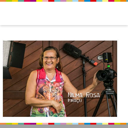
img_osegredogiuzzeppe_direcao_02