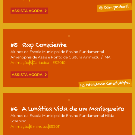
Com podcast
ASSISTA AGORA
#5
Rap Consciente
Alunos da Escola Municipal de Ensino Fundamental
Amenóphis de Assis e Ponto de Cultura Animazul / IMA
Animação
6'
Cariacica - ES
2010
ASSISTA AGORA
Atividade Cineclubista
#6
A Lunática Vida de um Marisqueiro
Alunos da Escola Municipal de Ensino Fundamental Hilda
Scarpino.
Animação
8 minutos
ES
2011