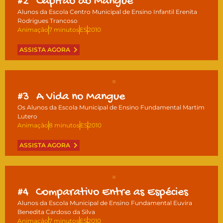
#2
Capitão do Mangue
Alunos da Escola Centro Municipal de Ensino Infantil Erenita
Rodrigues Trancoso
Animação
7 minutos
ES
2010
ASSISTA AGORA
#3
A Vida no Mangue
Os Alunos da Escola Municipal de Ensino Fundamental Martim
Lutero
Animação
8 minutos
ES
2010
ASSISTA AGORA
#4
Comparativo Entre as Espécies
Alunos da Escola Municipal de Ensino Fundamental Euvira
Benedita Cardoso da Silva
Animação
7 minutos
ES
2010