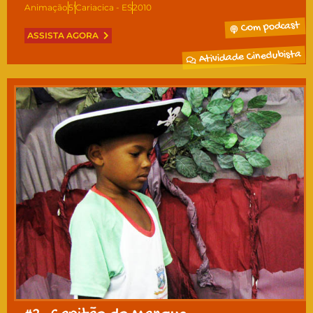
Animação
5'
Cariacica - ES
2010
Com podcast
ASSISTA AGORA
Atividade Cineclubista