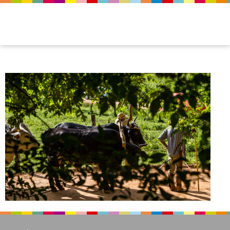
img_osprimosdomundo_01