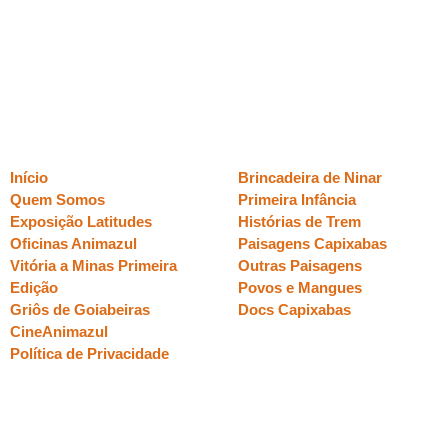
ate19_branco
Páginas
Sessões
Início
Brincadeira de Ninar
Quem Somos
Primeira Infância
Exposição Latitudes
Histórias de Trem
Oficinas Animazul
Paisagens Capixabas
Vitória a Minas Primeira
Outras Paisagens
Edição
Povos e Mangues
Griôs de Goiabeiras
Docs Capixabas
CineAnimazul
Política de Privacidade
realização