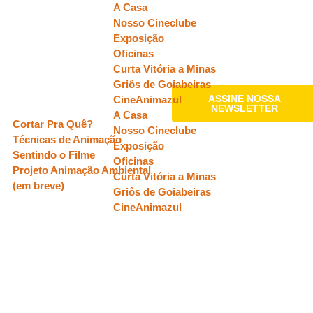
A Casa
Nosso Cineclube
Exposição
Oficinas
Curta Vitória a Minas
Griôs de Goiabeiras
Oficinas
ASSINE NOSSA
CineAnimazul
NEWSLETTER
A Casa
Cortar Pra Quê?
Nosso Cineclube
Técnicas de Animação
Exposição
Sentindo o Filme
Oficinas
Projeto Animação Ambiental
Curta Vitória a Minas
(em breve)
Griôs de Goiabeiras
CineAnimazul
APOIO