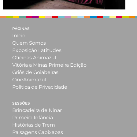
PÁGINAS
Início
Quem Somos
Exposição Latitudes
Oficinas Animazul
Vitória a Minas Primeira Edição
Griôs de Goiabeiras
CineAnimazul
Política de Privacidade
SESSÕES
Brincadeira de Ninar
Primeira Infância
Histórias de Trem
Paisagens Capixabas