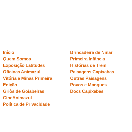
A_baleia.cdr
Páginas
Sessões
Início
Brincadeira de Ninar
Quem Somos
Primeira Infância
Exposição Latitudes
Histórias de Trem
Oficinas Animazul
Paisagens Capixabas
Vitória a Minas Primeira
Outras Paisagens
Edição
Povos e Mangues
Griôs de Goiabeiras
Docs Capixabas
CineAnimazul
Política de Privacidade
realização