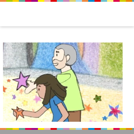
a-menina-e-as-estrelas-06