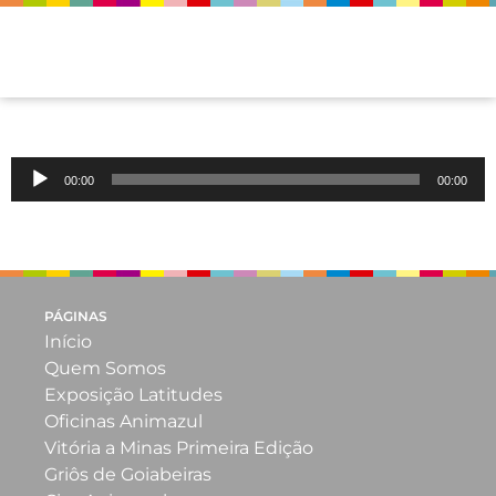
Podcast – A Baleia E O Tesouro
Audio
00:00
00:00
Player
“Podcast – A Baleia E O Tesouro”. Released: 2021. Track
1.
PÁGINAS
Início
Quem Somos
Exposição Latitudes
Oficinas Animazul
Vitória a Minas Primeira Edição
Griôs de Goiabeiras