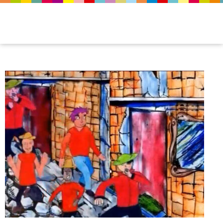
fimg_8x6_congodevitoria