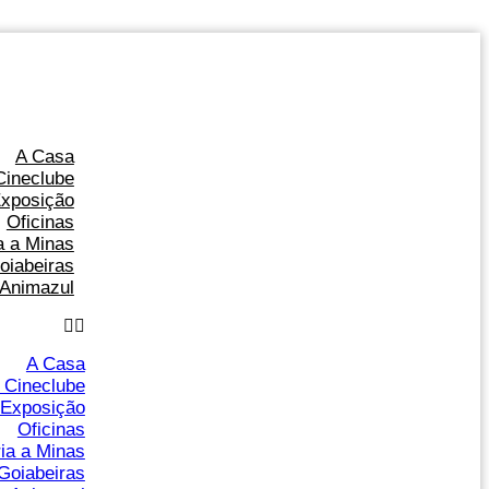
A Casa
Cineclube
xposição
Oficinas
ia a Minas
oiabeiras
Animazul
A Casa
 Cineclube
Exposição
Oficinas
ria a Minas
Goiabeiras