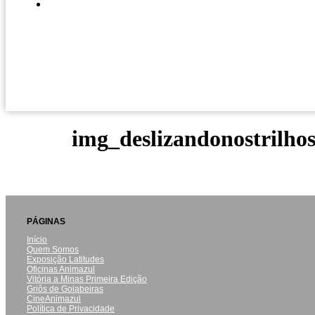
img_deslizandonostrilho
PÁGINAS
Início
Quem Somos
Exposição Latitudes
Oficinas Animazul
Vitória a Minas Primeira Edição
Griôs de Goiabeiras
CineAnimazul
Política de Privacidade