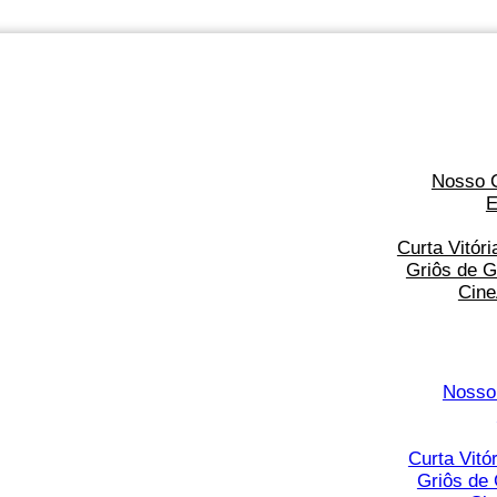
Nosso 
E
Curta Vitór
Griôs de G
Cine
Nosso
Curta Vitó
Griôs de 