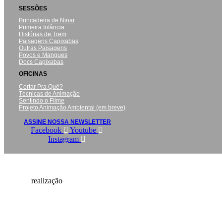
SESSÕES
Brincadeira de Ninar
Primeira Infância
Histórias de Trem
Paisagens Capixabas
Outras Paisagens
Povos e Mangues
Docs Capixabas
OFICINAS
Cortar Pra Quê?
Técnicas de Animação
Sentindo o Filme
Projeto Animação Ambiental (em breve)
ASSINE NOSSA NEWSLETTER
Facebook
Youtube
Instagram
realização