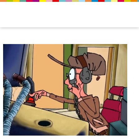
fimg_8x6_loucomotiva