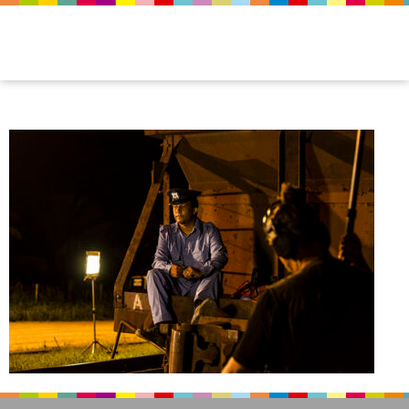
img_vam_estranha_01