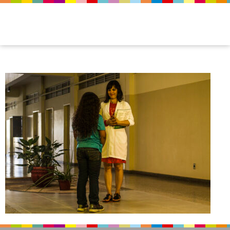
img_osomdosilencio_03