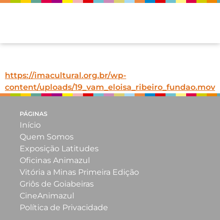
19_vam_eloisa_ribeiro_fundao
https://imacultural.org.br/wp-
content/uploads/19_vam_eloisa_ribeiro_fundao.mov
PÁGINAS
Início
Quem Somos
Exposição Latitudes
Oficinas Animazul
Vitória a Minas Primeira Edição
Griôs de Goiabeiras
CineAnimazul
Política de Privacidade