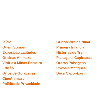
placeholder.png
Páginas
Sessões
Início
Brincadeira de Ninar
Quem Somos
Primeira Infância
Exposição Latitudes
Histórias de Trem
Oficinas Animazul
Paisagens Capixabas
Vitória a Minas Primeira
Outras Paisagens
Edição
Povos e Mangues
Griôs de Goiabeiras
Docs Capixabas
CineAnimazul
Política de Privacidade
realização