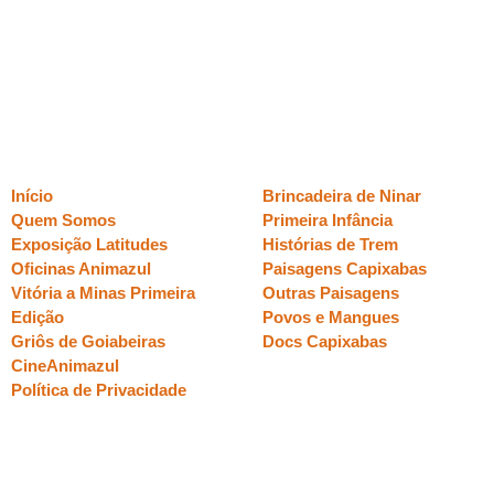
placeholder.png
Páginas
Sessões
Início
Brincadeira de Ninar
Quem Somos
Primeira Infância
Exposição Latitudes
Histórias de Trem
Oficinas Animazul
Paisagens Capixabas
Vitória a Minas Primeira
Outras Paisagens
Edição
Povos e Mangues
Griôs de Goiabeiras
Docs Capixabas
CineAnimazul
Política de Privacidade
realização