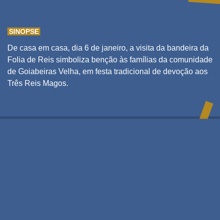
SINOPSE
De casa em casa, dia 6 de janeiro, a visita da bandeira da
Folia de Reis simboliza benção às famílias da comunidade
de Goiabeiras Velha, em festa tradicional de devoção aos
Três Reis Magos.
---------
Ficha Técnica
DIREÇÃO E PRODUÇÃO
Beatriz Lindenberg
Jamilda Bento
DIREÇÃO DE FOTOGRAFIA
Gustavo Louzada
Gui Castor