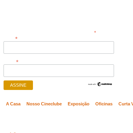
Assine nossa newsletter
*
obrigatórios
*
Email
*
Nome
A Casa
Nosso Cineclube
Exposição
Oficinas
Curta V