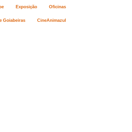
be
Exposição
Oficinas
e Goiabeiras
CineAnimazul
ica