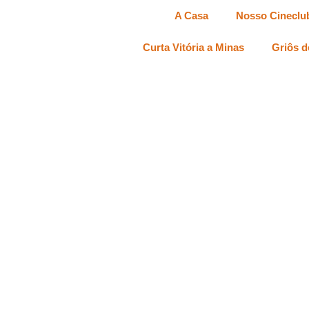
A Casa
Nosso Cineclu
Curta Vitória a Minas
Griôs d
um patrimônio das famílias herdado de geração em geração.
---------
Ficha Técn