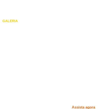
compartilham conhecimentos. Achei interessante a arte da fotogra
mixagem de som. Fazer um filme é um trabalho meticuloso”.
GALERIA
#4
Chico Abelha
Uiara Maria Carneiro 
Documentário
14'18"
Monteiro Lobato 
2004
Assista agora