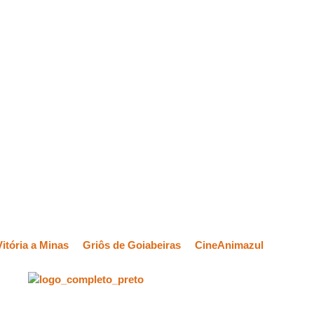
itória a Minas
Griôs de Goiabeiras
CineAnimazul
Sessões: