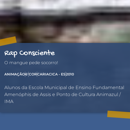
-----------
Rap Consciente
O mangue pede socorro!
ANIMAÇÃO
6'
COR
CARIACICA - ES
2010
Alunos da Escola Municipal de Ensino Fundamental
Amenóphis de Assis e Ponto de Cultura Animazul /
IMA
--------------